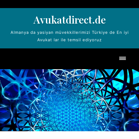
Skip
to
Avukatdirect.de
content
Almanya da yasiyan müvekkillerimizi Türkiye de En iyi
Avukat lar ile temsil ediyoruz
Toggl